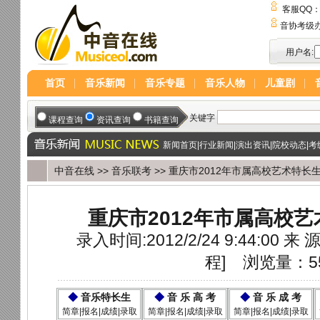
客服QQ
音协考级
用户名:
首页
音乐新闻
音乐专题
音乐人物
儿童剧
新闻首页
|
行业新闻
|
演出资讯
|
院校动态
|
考
中音在线
>>
音乐联考
>> 重庆市2012年市属高校艺术特长
重庆市2012年市属高校
录入时间:2012/2/24 9:44:00 来 源
程
]
浏览量：5
◆
音乐特长生
◆
音 乐 高 考
◆
音 乐 成 考
简章|报名|成绩|录取
简章|报名|成绩|录取
简章|报名|成绩|录取