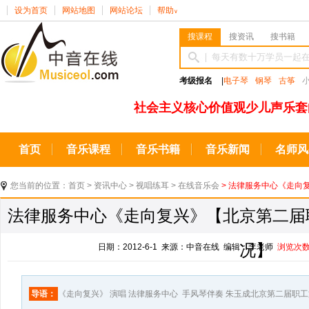
设为首页
网站地图
网站论坛
帮助
∨
搜课程
搜资讯
搜书籍
考级报名
|
电子琴
钢琴
古筝
社会主义核心价值观少儿声乐套
首页
音乐课程
音乐书籍
音乐新闻
名师风
您当前的位置：
首页
>
资讯中心
>
视唱练耳
>
在线音乐会
> 法律服务中心《走向
法律服务中心《走向复兴》【北京第二届
况】
日期：2012-6-1 来源：中音在线 编辑：李老师
浏览次
导语：
《走向复兴》 演唱 法律服务中心 手风琴伴奏 朱玉成北京第二届职