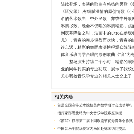
陆续登场，表演的歌曲有悠扬的民歌《
《延安颂》;有细腻深情的原创情歌《
名的艺术歌曲、中外民歌、亦或中外歌
淋漓尽致。晚会不仅唱的淋漓精彩，跳
到夜幕降临之时，油画中的少女在参观
儿》，青春的舞步轻盈而欢快，青春的
连忘返，精彩的舞蹈表演博得观众阵阵
体音乐班同学合唱的原创歌曲《“音”为
整场演出持续二个小时，精彩的演出
业的同学扎实的专业功底，展示了我校
关心我校音乐学专业的相关人士交上了
相关内容
首届全国高等艺术院校美声教学研讨会成功举行
指挥家邵恩受聘为中央音乐学院客座教授
《苏武》获得第二届中国歌剧节优秀音乐创作奖
中国音乐学院华夏室内乐团赴德国访问交流