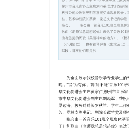
你，‘舞’所不能”音乐101班毕业毕业汇报
柳州市音乐家协会主席刘沛盛;艺术剧院副院
科技公司经理谢光明等嘉宾受邀观看晚会，
桂，艺术学院院长蔡青、党总支书记肖学勤，
晚会。 晚会由一首音乐101班全班集体
歌曲《老师我总是想起你》表达了音乐10
曲有悠扬的民歌《美丽神奇的地方》、《桃
《小调情歌》，也有钢琴弹奏《出埃及记》
唱段，都被他们用是独
为全面展示我校音乐学专业学生的专业
晚，“‘音’为有你，‘舞’所不能”音乐
华文化促进会主席黄家仁;柳州市音乐家
市中华文化促进会副主席刘晓军，乘帆
梁远海、教务处处长罗秋兰、学生工作
芳、党总支副书记、副院长谭竺雯及师生
晚会由一首音乐101班全班集体演唱
了》和歌曲《老师我总是想起你》表达