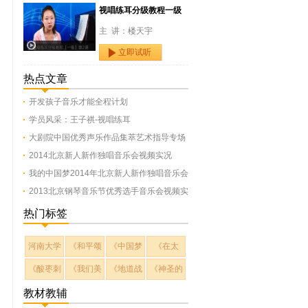
视唱练耳分级教程一级
主 讲：楼天宇
立即试听
热点文章
开发孩子音乐才能全程计划
学员风采：王子祺-视唱练耳
大剧院中国优秀声乐作品集萃艺术指导专场
2014北京新人新作独唱音乐会视频实况
我的中国梦2014年北京新人新作独唱音乐会
2013北京钢琴音乐节优秀选手音乐会视频实
热门标签
河南大学
《和平颂
《中国梦
《在太
《酸枣刺
《我们美
《地道战
《神圣的
教材教辅