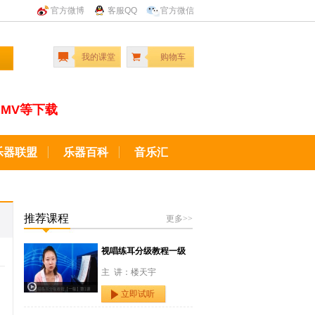
官方微博
客服QQ
官方微信
我的课堂
购物车
MV等下载
乐器联盟
乐器百科
音乐汇
推荐课程
更多>>
视唱练耳分级教程一级
主 讲：楼天宇
立即试听