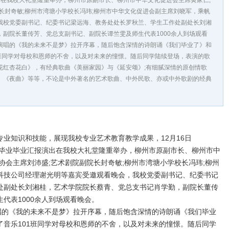
演出在我校大礼堂隆重举办，柳州市原副市长、柳州市中华文化促进会主席黄家仁;
长封奇敏;柳州市湾塘小学校长冯玮;柳州市中华文化促进会副主席刘晓军，乘帆
我校党委副书记、纪委书记梁远海、教务处处长罗秋兰、学生工作处副处长刘湘
副院长董传芳、党总支副书记、副院长谭竺雯及师生代表1000余人到场观看
演唱的《我的未来不是梦》拉开序幕，随后饱含深情的诗朗诵《我们毕业了》和
1班同学对母校和恩师的不舍，以及对未来的憧憬。随后同学陆续登场，表演的歌
花红杏花白》，有经典歌曲《美丽家园》与《延安颂》;有细腻深情的原创情歌
、《夜曲》等等，不论是中外著名的艺术歌曲、中外民歌、亦或中外歌剧的经典
知识和技能，展现我校专业艺术教育教学成果，12月16日
101班毕业毕业汇报演出在我校大礼堂隆重举办，柳州市原副市长、柳州市中
协会主席刘沛盛;艺术剧院副院长封奇敏;柳州市湾塘小学校长冯玮;柳州
科技公司经理谢光明等嘉宾受邀观看晚会，我校党委副书记、纪委书记
处副处长刘湘桂，艺术学院院长蔡青、党总支书记肖学勤，副院长董传
代表1000余人到场观看晚会。
的《我的未来不是梦》拉开序幕，随后饱含深情的诗朗诵《我们毕业
了音乐101班同学对母校和恩师的不舍，以及对未来的憧憬。随后同学