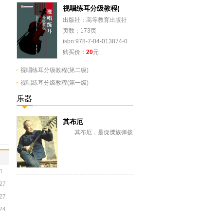
视唱练耳分级教程(
出版社：高等教育出版社
页数：173页
isbn:978-7-04-013874-0
购买价：
20
元
视唱练耳分级教程(第二级)
视唱练耳分级教程(第一级)
乐器
其布厄
其布厄，是傈僳族弹拨
弦鸣乐器。傈僳语“其”是弦
子，“布厄”为傈果，意即圆
筒形的弦子。又...
1
27
27
24