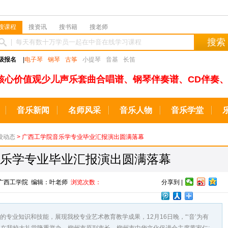
搜课程
搜资讯
搜书籍
搜老师
搜索
级报名
|
电子琴
钢琴
古筝
小提琴
音基
长笛
核心价值观少儿声乐套曲合唱谱、钢琴伴奏谱、CD伴奏、
音乐新闻
名师风采
音乐人物
音乐学堂
校动态
> 广西工学院音乐学专业毕业汇报演出圆满落幕
乐学专业毕业汇报演出圆满落幕
来源：广西工学院 编辑：叶老师
浏览次数：
分享到 |
业知识和技能，展现我校专业艺术教育教学成果，12月16日晚，“‘音’为有