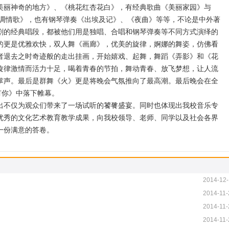
美丽神奇的地方》、《桃花红杏花白》，有经典歌曲《美丽家园》与
小调情歌》，也有钢琴弹奏《出埃及记》、《夜曲》等等，不论是中外著
剧的经典唱段，都被他们用是独唱、合唱和钢琴弹奏等不同方式演绎的
的更是优雅欢快，双人舞《画廊》，优美的旋律，婀娜的舞姿，仿佛看
者退去之时奇迹般的走出挂画，开始嬉戏、起舞，舞蹈《弄影》和《花
旋律激情而活力十足，喝着青春的节拍，舞动青春、放飞梦想，让人流
掌声。最后是群舞《火》更是将晚会气氛推向了最高潮。最后晚会在全
有你》中落下帷幕。
不仅为观众们带来了一场试听的饕餮盛宴。同时也体现出我校音乐专
优秀的文化艺术教育教学成果，向我校领导、老师、同学以及社会各界
一份满意的答卷。
2014-12-
2014-11-
2014-11-
2014-11-