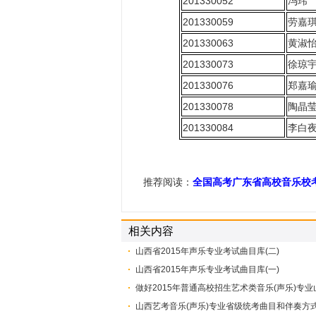
201330052
冯玮
201330059
劳嘉
201330063
黄淑
201330073
徐琼
201330076
郑嘉
201330078
陶晶
201330084
李白
推荐阅读：
全国高考广东省高校音乐校
相关内容
山西省2015年声乐专业考试曲目库(二)
山西省2015年声乐专业考试曲目库(一)
做好2015年普通高校招生艺术类音乐(声乐)专
山西艺考音乐(声乐)专业省级统考曲目和伴奏方