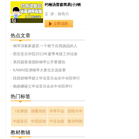
约翰汤普森简易(小)钢
主 讲：徐伟力
立即试听
热点文章
钢琴演奏家盛原:一个敢于自我挑战的人
西安音乐学院2013年夏季考级工作结束
第四届香港国际钢琴公开赛通知
KAWAI亚洲钢琴大赛北京选拔赛
段碧妍钢琴硕士毕业音乐会在中央院举行
杨丽娜硕士毕业音乐会在中央院举行
热门标签
《名师指
颠覆传统
学琴不会
邵阳今年
中国音乐
中国音协
中音在线
要评郎朗
教材教辅