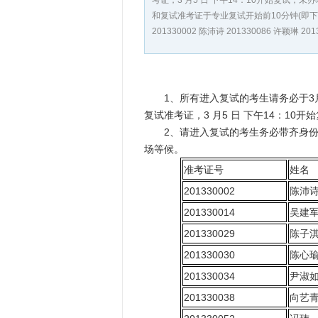
考证，3 月5 日 下午14：10开始复
和复试准考证于专业复试开始前10分钟(即下午
201330002 陈沛诗 201330086 许颖琳 20
1、所有进入复试的考生请务必于3月5 
复试准考证，3 月5 日 下午14：1
2、请进入复试的考生务必带齐身份证原
场等候。
准考证号
姓名
201330002
陈沛
201330014
吴建
201330029
陈子
201330030
陈心
201330034
尹淑
201330038
向艺