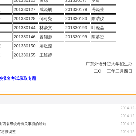
201330123
黄聪
201330177
罗琦
琪
201330127
成晓朗
201330179
冯晓莹
怡
201330128
邹可尧
201330183
陈洁仪
宇
201330144
林豪文
201330193
叶晓晶
瑜
201330146
曾锦源
201330199
陈慕贤
莹
201330150
廖煜滢
夜
201330155
王铄婷
广东外语外贸大学招生办
二O 一三年三月四日
考报名考试录取专题
2014-12-
2014-12-
业山西省级统考有关事项的通知
2014-12-
式将做调整
2014-12-