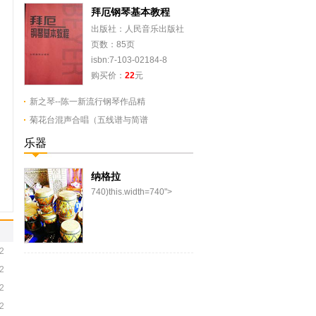
拜厄钢琴基本教程
出版社：人民音乐出版社
页数：85页
isbn:7-103-02184-8
购买价：
22
元
新之琴--陈一新流行钢琴作品精
菊花台混声合唱（五线谱与简谱
乐器
纳格拉
740)this.width=740">
纳格拉，清代史籍中称哪噶
喇、奴古拉，维吾尔族、乌
孜别克族棰击膜鸣...
2
2
2
2