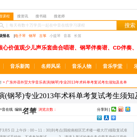
搜课程
搜资讯
搜书籍
搜老师
搜索
级报名
|
电子琴
钢琴
古筝
小提琴
音基
长笛
核心价值观少儿声乐套曲合唱谱、钢琴伴奏谱、CD伴奏、
音乐新闻
名师风采
音乐人物
音乐学堂
考
> 广东外语外贸大学音乐表演(钢琴)专业2013年术科单考复试考生须知及名单
(钢琴)专业2013年术科单考复试考生须知
名单
源：中音在线 编辑：李老师
浏览次数：
分享到 |
 日 上午(9：00～11：30)到考点(我校南校区艺术楼一楼大厅)领取复试准