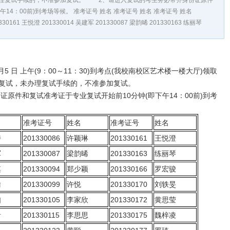
试，未办理复试手续的，不准参加复试。 2、请进入复试的考生务必带齐身份证原件
14：00前)到考场等候。 准考证号 姓名 准考证号 姓名 准考证号 姓名
1330161 王悦澄 201330014 吴建军 201330087 梁韵晞 201330163 练丽琴
日 上午(9：00～11：30)到考点(我校南校区艺术楼一楼大厅)领取
0开始复试，未办理复试手续的，不准参加复试。
件和复试准考证于专业复试开始前10分钟(即下午14：00前)到考
准考证号
姓名
准考证号
姓名
诗
201330086
许颖琳
201330161
王悦澄
军
201330087
梁韵晞
201330163
练丽琴
淇
201330094
郑少颖
201330166
罗宏骏
瑜
201330099
许悦
201330170
刘轶旻
如
201330105
李家欣
201330172
黄思莹
青
201330115
李思思
201330175
魏梓凌