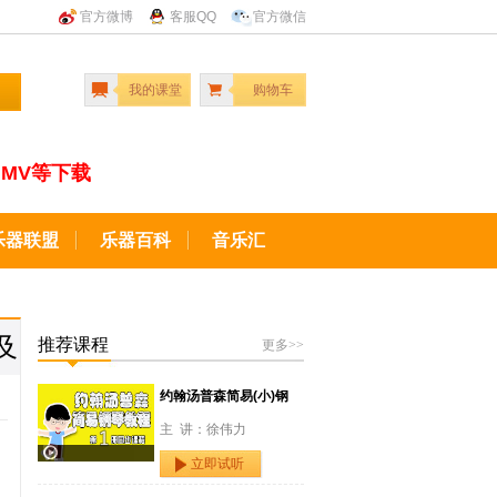
官方微博
客服QQ
官方微信
我的课堂
购物车
MV等下载
乐器联盟
乐器百科
音乐汇
及
推荐课程
更多>>
约翰汤普森简易(小)钢
主 讲：徐伟力
立即试听