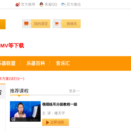
官方微博
客服QQ
官方微信
我的课堂
购物车
MV等下载
乐器联盟
乐器百科
音乐汇
案(试行)(一)
合
推荐课程
更多>>
视唱练耳分级教程一级
主 讲：楼天宇
立即试听