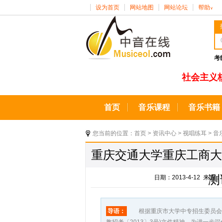
设为首页
网站地图
网站论坛
帮助
∨
考
社会主义
首页
音乐课程
音乐书籍
您当前的位置：
首页
>
资讯中心
>
视唱练耳
>
音
重庆交通大学重庆工商大
测
日期：2013-4-12 
导语：
根据重庆市大学中专招生委员会、重