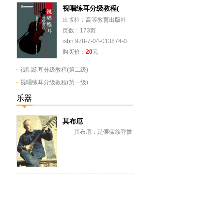
视唱练耳分级教程(
出版社：高等教育出版社
页数：173页
isbn:978-7-04-013874-0
购买价：
20
元
视唱练耳分级教程(第二级)
视唱练耳分级教程(第一级)
乐器
其布厄
其布厄，是傈僳族弹拨
弦鸣乐器。傈僳语“其”是弦
子，“布厄”为傈果，意即圆
筒形的弦子。又...