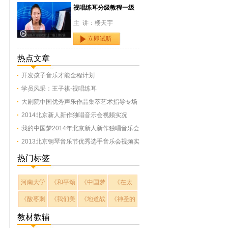
视唱练耳分级教程一级
主 讲：楼天宇
立即试听
热点文章
开发孩子音乐才能全程计划
学员风采：王子祺-视唱练耳
大剧院中国优秀声乐作品集萃艺术指导专场
2014北京新人新作独唱音乐会视频实况
我的中国梦2014年北京新人新作独唱音乐会
2013北京钢琴音乐节优秀选手音乐会视频实
热门标签
河南大学
《和平颂
《中国梦
《在太
《酸枣刺
《我们美
《地道战
《神圣的
教材教辅