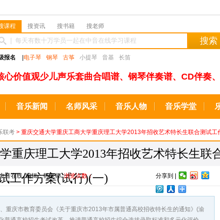
搜课程
搜资讯
搜书籍
搜老师
搜索
级报名
|
电子琴
钢琴
古筝
小提琴
音基
长笛
核心价值观少儿声乐套曲合唱谱、钢琴伴奏谱、CD伴奏、
音乐新闻
名师风采
音乐人物
音乐学堂
乐联考
> 重庆交通大学重庆工商大学重庆理工大学2013年招收艺术特长生联合测试工作方
学重庆理工大学2013年招收艺术特长生联
试工作方案(试行)(一)
来源：中音在线 编辑：韩老师
浏览次数：
分享到 |
庆市教育委员会《关于重庆市2013年市属普通高校招收特长生的通知》(渝