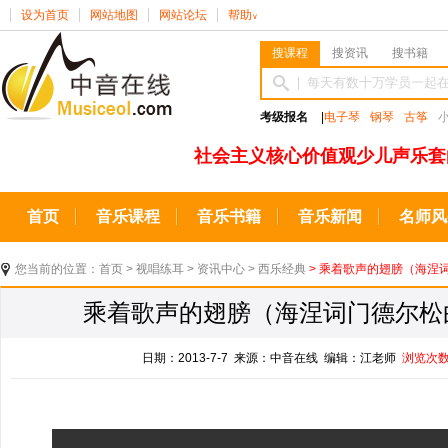
设为首页
网站地图
网站论坛
帮助
∨
搜课程
搜资讯
搜书籍
考级报名
|
电子琴
钢琴
古筝
社会主义核心价值观少儿声乐套
首页
音乐课程
音乐书籍
音乐新闻
名师风
您当前的位置：
首页
>
视唱练耳
>
资讯中心
>
西乐经典
> 乘着歌声的翅膀（海涅
乘着歌声的翅膀（海涅词门德尔松
日期：2013-7-7 来源：中音在线 编辑：江老师
浏览次