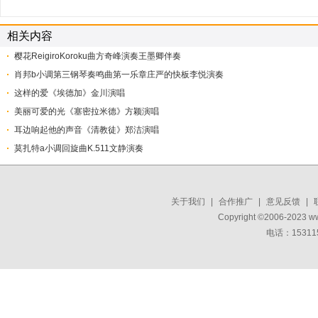
相关内容
樱花ReigiroKoroku曲方奇峰演奏王墨卿伴奏
肖邦b小调第三钢琴奏鸣曲第一乐章庄严的快板李悦演奏
这样的爱《埃德加》金川演唱
美丽可爱的光《塞密拉米德》方颖演唱
耳边响起他的声音《清教徒》郑洁演唱
莫扎特a小调回旋曲K.511文静演奏
关于我们
|
合作推广
|
意见反馈
|
Copyright ©2006-2023 w
电话：15311