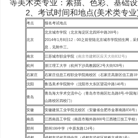
等美术类专业：素描、色彩、基础设
2、考试时间和地点(美术类专业
考点
报名考试地点
北京城市学院（北京海淀区北四环中路
269
号）
北京
2014年1月8日12：00之前登陆北京城市学院招生网，
息，见附件三。
南京
江苏城市职业学院（
南京市建邺区应天大街832号
）
杭州
浙江理工大学（杭州下沙高教园区
2
号大街
928
号）
石家庄
石家庄信息工程职业学院南校区（石家庄高新区信工路
18
沈阳
鲁迅美术学院附中（沈阳市大东区望花中路
146
号）
青岛海大学术交流中心（青岛市市南区红岛路
8
号
-
中国海
青岛
山路校区四校门）
安徽
安徽建筑工业学院北校区（安徽省合肥市金寨南路
856
号
南昌
江西南昌工学院（南昌市顺外路
800
号江西赣江技工学校
郑州
郑州
106
中学（中原东路
124
号）
成都
成都市武侯高级中学（成都市武侯区簇桥文盛路
1
号）