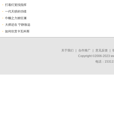
打着灯笼找指挥
一代天骄的功绩
巾帼之力掀狂澜
大师还在 宁静致远
如何欣赏卡瓦科斯
关于我们
|
合作推广
|
意见反馈
|
Copyright ©2006-2023 w
电话：15311