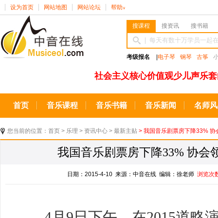
设为首页
网站地图
网站论坛
帮助
∨
搜课程
搜资讯
搜书籍
考级报名
|
电子琴
钢琴
古筝
社会主义核心价值观少儿声乐套
首页
音乐课程
音乐书籍
音乐新闻
名师风
您当前的位置：
首页
>
乐理
>
资讯中心
>
最新主贴
> 我国音乐剧票房下降33% 
我国音乐剧票房下降33% 协
日期：2015-4-10 来源：中音在线 编辑：徐老师
浏览次
4月9日下午，在2015道略