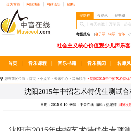
设为首页
网站地图
网站论坛
帮助
∨
搜课程
搜资讯
搜书籍
考级报名
|
电子琴
钢琴
古筝
社会主义核心价值观少儿声乐套
首页
音乐课程
音乐书籍
音乐新闻
名师风
您当前的位置：
首页
>
小提琴
>
资讯中心
>
音乐联考
> 沈阳2015年中招艺术特
沈阳2015年中招艺术特优生测试
日期：2015-6-10 来源：中音在线 编辑：热老师
浏览次
沈阳市2015年中招艺术特优生专项