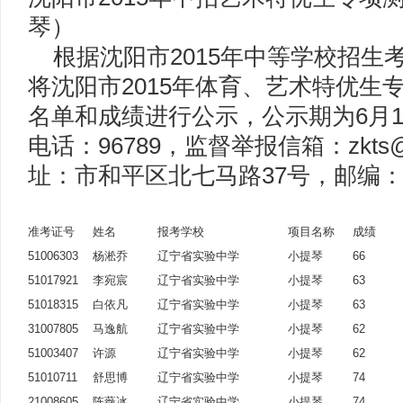
琴）
根据沈阳市2015年中等学校招生
将沈阳市2015年体育、艺术特优生
名单和成绩进行公示，公示期为6月1
电话：96789，监督举报信箱：zkts@
址：市和平区北七马路37号，邮编：1
准考证号
姓名
报考学校
项目名称
成绩
51006303
杨淞乔
辽宁省实验中学
小提琴
66
51017921
李宛宸
辽宁省实验中学
小提琴
63
51018315
白依凡
辽宁省实验中学
小提琴
63
31007805
马逸航
辽宁省实验中学
小提琴
62
51003407
许源
辽宁省实验中学
小提琴
62
51010711
舒思博
辽宁省实验中学
小提琴
74
21008605
陈薇冰
辽宁省实验中学
小提琴
74