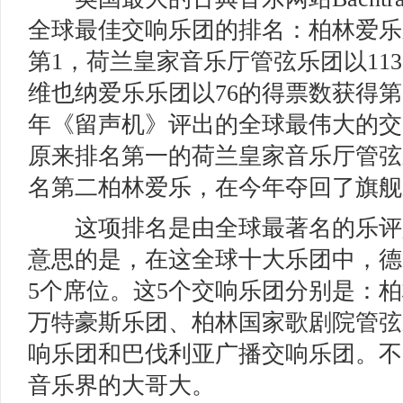
全球最佳交响乐团的排名：柏林爱乐
第1，荷兰皇家音乐厅管弦乐团以11
维也纳爱乐乐团以76的得票数获得第3
年《留声机》评出的全球最伟大的交
原来排名第一的荷兰皇家音乐厅管弦
名第二柏林爱乐，在今年夺回了旗舰
这项排名是由全球最著名的乐评
意思的是，在这全球十大乐团中，德
5个席位。这5个交响乐团分别是：
万特豪斯乐团、柏林国家歌剧院管弦
响乐团和巴伐利亚广播交响乐团。不
音乐界的大哥大。