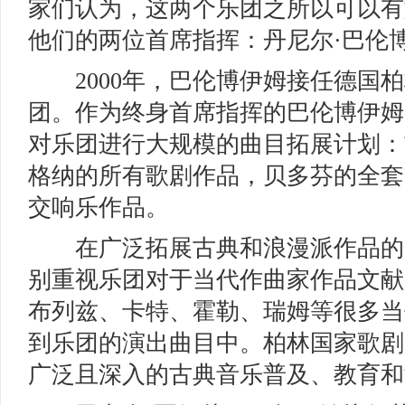
家们认为，这两个乐团之所以可以有
他们的两位首席指挥：丹尼尔·巴伦
2000年，巴伦博伊姆接任德国柏
团。作为终身首席指挥的巴伦博伊姆
对乐团进行大规模的曲目拓展计划：
格纳的所有歌剧作品，贝多芬的全套
交响乐作品。
在广泛拓展古典和浪漫派作品的
别重视乐团对于当代作曲家作品文献
布列兹、卡特、霍勒、瑞姆等很多当
到乐团的演出曲目中。柏林国家歌剧
广泛且深入的古典音乐普及、教育和