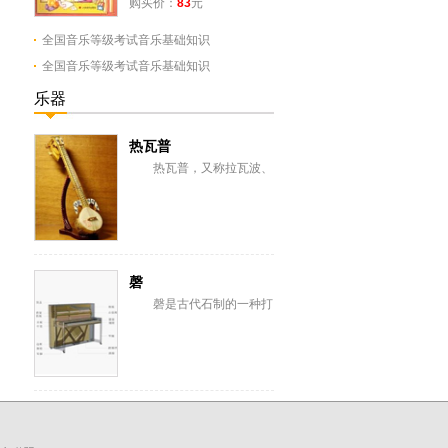
购买价：
83
元
全国音乐等级考试音乐基础知识
全国音乐等级考试音乐基础知识
乐器
热瓦普
热瓦普，又称拉瓦波、
喇巴卜。维吾尔族、乌孜别
克族弹弦乐器。流行于新疆
维吾尔自治区塔什库...
磬
磬是古代石制的一种打
击乐器。甲古文中磬字左半
像悬石，右半像手执槌敲
击。 磬起源于...