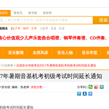
搜课程
搜资讯
搜书籍
搜老师
搜索
级报名
|
电子琴
钢琴
古筝
小提琴
音基
长笛
核心价值观少儿声乐套曲合唱谱、钢琴伴奏谱、CD伴奏、
音乐新闻
名师风采
音乐人物
音乐学堂
>
行业新闻
> 全国音乐等级考试2017年暑期音基机考初级考试时间延长通知
17年暑期音基机考初级考试时间延长通知
源：中音在线 编辑：热老师
浏览次数：
分享到 |
考初级考试时间延长通知