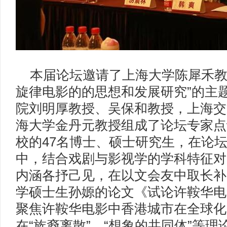
本届论坛邀请了上海大学陈犀禾教
旋律电影的的思想和发展研究”的主
院刘明厚教授、吴保和教授，上海交
海大学金丹元教授组成了论坛专家点
校的47名博士、硕士研究生，在论
中，结合戏剧与影视学的学科特征对
内涵各抒己见，在以文会友中取长补
学硕士生孙嫄的论文《试论许鞍华电
聚焦许鞍华电影中香港城市在全球化
在“族裔离散”、“想象的共同体”等