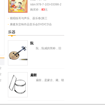
isbn:978-7-103-03398-2
购买价：
83
元
视唱练耳与声乐、器乐卷(第三
康建东交响作品音乐会DVD/CD合
乐器
阮
阮，阮咸的简称，旧
称“汉琵琶”，还有一意即长
颈琵琶，形似今之月琴，与
从龟兹传来的曲项琵...
2
2
扁鼓
扁鼓，是蒙古、藏、朝
2
鲜、满、纳西、彝、苗、汉
等族棰击膜鸣乐器。蒙古语
称恒格勒格。藏语...