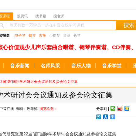
搜课程
搜资讯
搜书籍
搜老师
搜索
级报名
|
电子琴
钢琴
古筝
小提琴
音基
长笛
核心价值观少儿声乐套曲合唱谱、钢琴伴奏谱、CD伴奏、
音乐新闻
名师风采
音乐人物
音乐学堂
第22届“磬”国际学术研讨会会议通知及参会论文征集
际学术研讨会会议通知及参会论文征集
来源：中音在线 编辑：热老师
浏览次数：
分享到 |
代研究暨第22届“磬”国际学术研讨会会议通知及参会论文征集