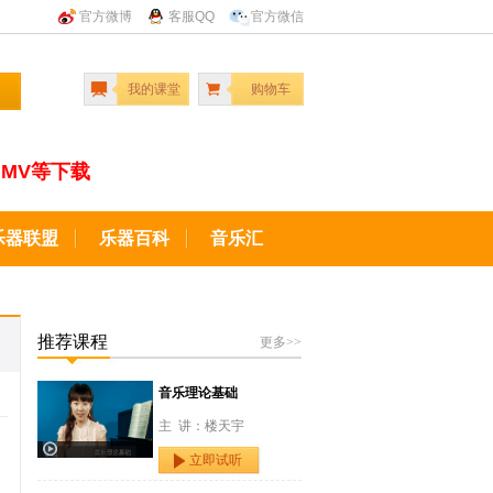
官方微博
客服QQ
官方微信
我的课堂
购物车
MV等下载
乐器联盟
乐器百科
音乐汇
推荐课程
更多>>
音乐理论基础
主 讲：楼天宇
立即试听