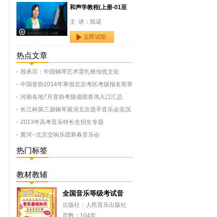
和声学教程(上册-01至
主 讲：陈诺
立即试听
热点文章
殷承宗：中国钢琴艺术需扎根传统文化
中国音协2014年寒假北京考区考级报名简章
河南各地7月音协考级成绩查询入口汇总
长江杯第三届钢琴展演北京选手音乐会实况
2013年高考音乐特长生招生专题
黄河--北京交响乐团新春音乐会
热门标签
教材教辅
全国音乐等级考试音
出版社：人民音乐出版社
页数：104页