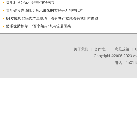
​奥地利音乐家小约翰·施特劳斯
青年钢琴家谭纯：音乐带来的美好是无可替代的
84岁藏族歌唱家才旦卓玛：没有共产党就没有我们的西藏
歌唱家腾格尔：“百变萌叔”也有流量困惑
关于我们
|
合作推广
|
意见反馈
|
Copyright ©2006-2023 w
电话：15311