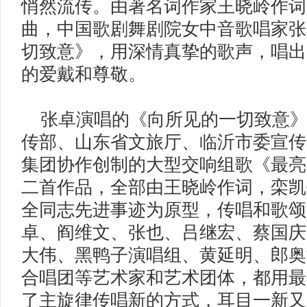
悄然流传。由著名词作家王晓岭作词
曲，中国歌剧舞剧院女中音歌唱家张
切致意》，用深情真挚的歌声，唱出
的爱戴和尊敬。
张卓演唱的《向所见的一切致意》
传部、山东省文旅厅、临沂市委宣传
集团协作创制的大型交响组歌《最亮
二首作品，全部由王晓岭作词，栾凯
全同志先进事迹为原型，传唱和歌颂
卓、阎维文、张也、吕继宏、蔡国庆
大伟、黑鸭子演唱组、黄延明、郎奥
合唱团等艺术家和艺术团体，都用最
了主旋律传唱新的方式，耳目一新又