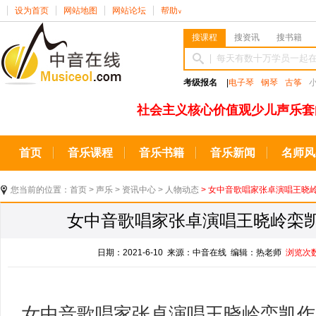
设为首页
网站地图
网站论坛
帮助
∨
搜课程
搜资讯
搜书籍
考级报名
|
电子琴
钢琴
古筝
社会主义核心价值观少儿声乐套
首页
音乐课程
音乐书籍
音乐新闻
名师风
您当前的位置：
首页
>
声乐
>
资讯中心
>
人物动态
> ​女中音歌唱家张卓演唱王
​女中音歌唱家张卓演唱王晓岭栾
日期：2021-6-10 来源：中音在线 编辑：热老师
浏览次
女中音歌唱家张卓演唱王晓岭栾凯作