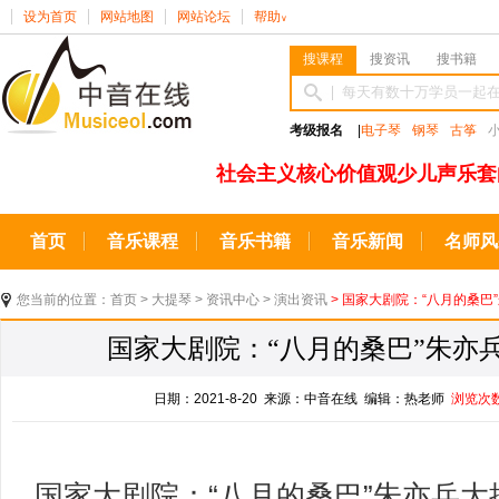
设为首页
网站地图
网站论坛
帮助
∨
搜课程
搜资讯
搜书籍
考级报名
|
电子琴
钢琴
古筝
社会主义核心价值观少儿声乐套
首页
音乐课程
音乐书籍
音乐新闻
名师风
您当前的位置：
首页
>
大提琴
>
资讯中心
>
演出资讯
> 国家大剧院：“八月的桑巴
国家大剧院：“八月的桑巴”朱亦
日期：2021-8-20 来源：中音在线 编辑：热老师
浏览次
国家大剧院：“八月的桑巴”朱亦兵