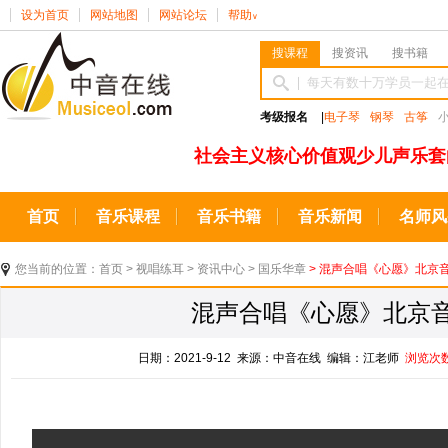
设为首页
网站地图
网站论坛
帮助
∨
搜课程
搜资讯
搜书籍
考级报名
|
电子琴
钢琴
古筝
社会主义核心价值观少儿声乐套
首页
音乐课程
音乐书籍
音乐新闻
名师风
您当前的位置：
首页
>
视唱练耳
>
资讯中心
>
国乐华章
> 混声合唱《心愿》北京
混声合唱《心愿》北京
日期：2021-9-12 来源：中音在线 编辑：江老师
浏览次