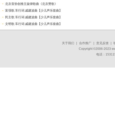
北京音协创推主旋律歌曲《北京赞歌》
富强歌.车行词.戚建波曲【少儿声乐套曲】
民主歌.车行词.戚建波曲【少儿声乐套曲】
文明歌.车行词.戚建波曲【少儿声乐套曲】
关于我们
|
合作推广
|
意见反馈
|
Copyright ©2006-2023 w
电话：15311