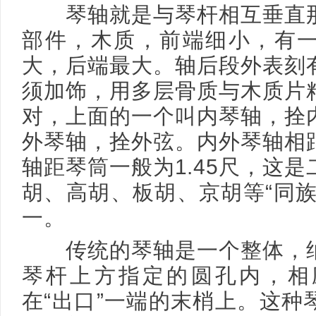
琴轴就是与琴杆相互垂直那
部件，木质，前端细小，有
大，后端最大。轴后段外表刻
须加饰，用多层骨质与木质片
对，上面的一个叫内琴轴，拴
外琴轴，拴外弦。内外琴轴相距
轴距琴筒一般为1.45尺，这
胡、高胡、板胡、京胡等“同族
一。
传统的琴轴是一个整体，纳
琴杆上方指定的圆孔内，相
在“出口”一端的末梢上。这种