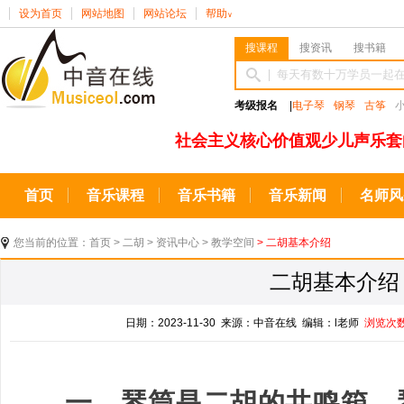
设为首页
网站地图
网站论坛
帮助
∨
搜课程
搜资讯
搜书籍
考级报名
|
电子琴
钢琴
古筝
社会主义核心价值观少儿声乐套
首页
音乐课程
音乐书籍
音乐新闻
名师风
您当前的位置：
首页
>
二胡
>
资讯中心
>
教学空间
> 二胡基本介绍
二胡基本介绍
日期：2023-11-30 来源：中音在线 编辑：l老师
浏览次
一、琴筒是二胡的共鸣箱，