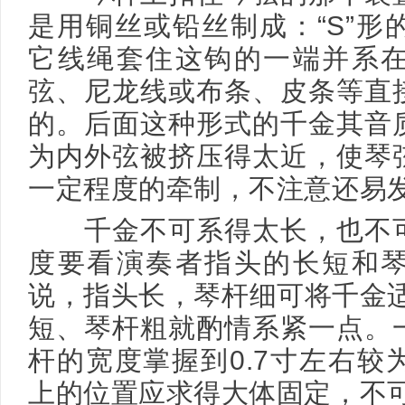
是用铜丝或铅丝制成：“S”形
它线绳套住这钩的一端并系
弦、尼龙线或布条、皮条等直
的。后面这种形式的千金其音
为内外弦被挤压得太近，使琴
一定程度的牵制，不注意还易发
千金不可系得太长，也不可
度要看演奏者指头的长短和
说，指头长，琴杆细可将千金适
短、琴杆粗就酌情系紧一点。
杆的宽度掌握到0.7寸左右较
上的位置应求得大体固定，不