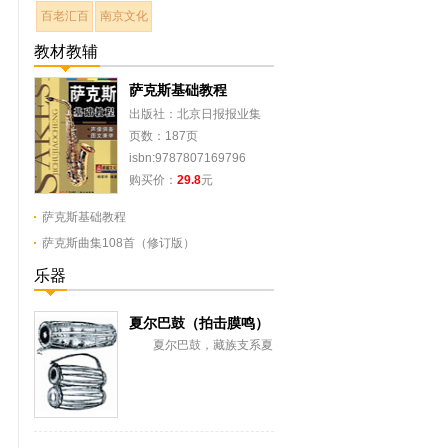
百老汇百
南京文化
教材教辅
萨克斯基础教程
出版社：北京日报报业集
团，同心出版社
页数：187页
isbn:9787807169796
购买价：
29.8
元
萨克斯基础教程
萨克斯曲集108首（修订版）
乐器
夏尔巴鼓（拍击膜鸣）
夏尔巴鼓，藏族支系夏
尔巴人拍击膜鸣乐器。流行
于西藏日喀则地区聂拉木
县。 鼓框木制，...