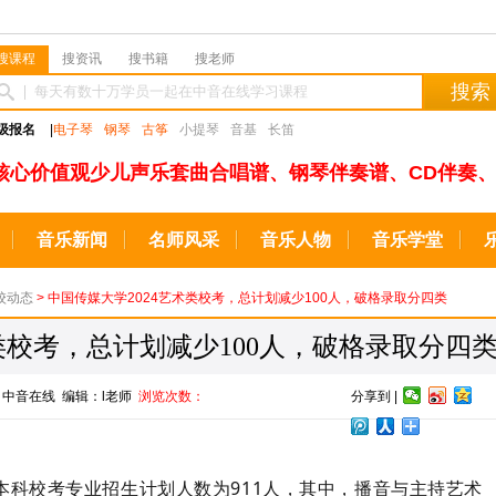
搜课程
搜资讯
搜书籍
搜老师
搜索
级报名
|
电子琴
钢琴
古筝
小提琴
音基
长笛
核心价值观少儿声乐套曲合唱谱、钢琴伴奏谱、CD伴奏、
音乐新闻
名师风采
音乐人物
音乐学堂
校动态
> 中国传媒大学2024艺术类校考，总计划减少100人，破格录取分四类
类校考，总计划减少100人，破格录取分四
来源：中音在线 编辑：l老师
浏览次数：
分享到 |
类本科校考专业招生计划人数为911人，其中，播音与主持艺术