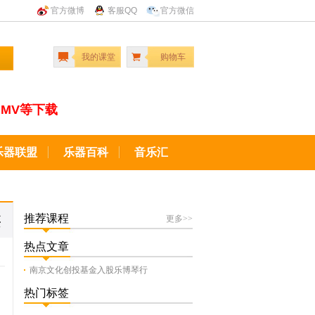
官方微博
客服QQ
官方微信
我的课堂
购物车
MV等下载
乐器联盟
乐器百科
音乐汇
类
推荐课程
更多>>
热点文章
南京文化创投基金入股乐博琴行
热门标签