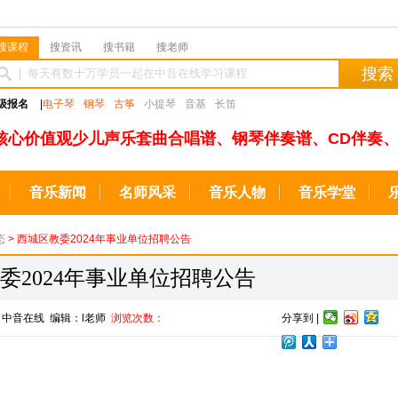
搜课程
搜资讯
搜书籍
搜老师
搜索
级报名
|
电子琴
钢琴
古筝
小提琴
音基
长笛
核心价值观少儿声乐套曲合唱谱、钢琴伴奏谱、CD伴奏、
音乐新闻
名师风采
音乐人物
音乐学堂
态
> 西城区教委2024年事业单位招聘公告
委2024年事业单位招聘公告
来源：中音在线 编辑：l老师
浏览次数：
分享到 |