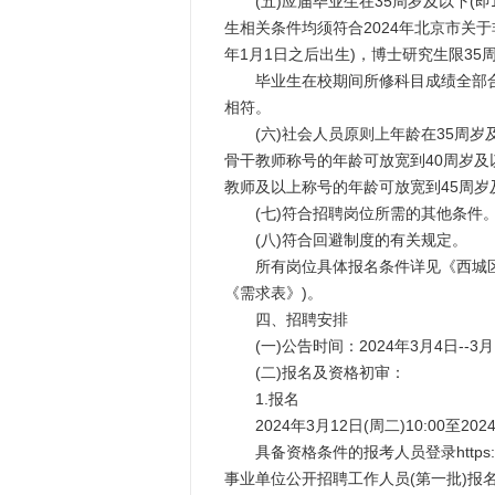
(五)应届毕业生在35周岁及以下(即
生相关条件均须符合2024年北京市关于
年1月1日之后出生)，博士研究生限35周
毕业生在校期间所修科目成绩全部合格
相符。
(六)社会人员原则上年龄在35周岁及
骨干教师称号的年龄可放宽到40周岁及以
教师及以上称号的年龄可放宽到45周岁及
(七)符合招聘岗位所需的其他条件
(八)符合回避制度的有关规定。
所有岗位具体报名条件详见《西城区教委
《需求表》)。
四、招聘安排
(一)公告时间：2024年3月4日--3月
(二)报名及资格初审：
1.报名
2024年3月12日(周二)10:00至2024
具备资格条件的报考人员登录https://www.
事业单位公开招聘工作人员(第一批)报名