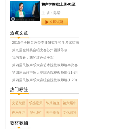
和声学教程(上册-01至
主 讲：陈诺
立即试听
热点文章
2015年全国音乐类专业研究生招生考试指南
第九届金钟奖合唱比赛苏州圆满落幕
我的青春，我的红色娘子军
第四届民族声乐大赛艺术院校教师组半决赛
第四届民族声乐大赛综合院校教师组(21-34
第四届民族声乐大赛综合院校教师组(1-20)
热门标签
文艺院团
乐感是天
陈其钢直
第六届中
声乐学习
第七届“
关于举办
文化部将
教材教辅