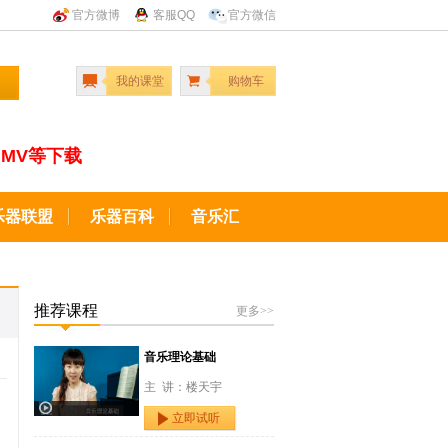
官方微博
客服QQ
官方微信
我的课堂
购物车
MV等下载
乐器联盟
乐器百科
音乐汇
推荐课程
更多>>
音乐理论基础
主 讲：楼天宇
立即试听