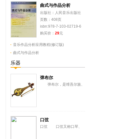
曲式与作品分析
出版社：人民音乐出版社
页数：408页
isbn:978-7-103-02719-6
购买价：
29
元
音乐作品分析应用教程(修订版)
曲式与作品分析
乐器
弹布尔
弹布尔，是维吾尔族、
乌孜别克族古老的弹拨弦鸣
乐器。史籍曾译称弹拨尔、
丹布尔、丹不尔。流...
口弦
口弦 口弦又称口琴、
响篾、吹篾或弹篾。历史悠