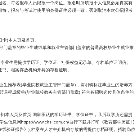
报名。每名报考人员限报一个岗位。报名时所填报个人信息必须真实有
相符，报名与考试时使用的身份证件必须一致，否则取消本次公招报考
口卡)本人页及首页。
部门盖章的毕业生成绩单和就业主管部门盖章的普通高校毕业生就业推
的毕业生需提供学历证、学位证、社保权益记录单、存档单位证明信。
书、档案存放机构开具的存档证明。
毕业生推荐表(毕业院校就业主管部门盖章)，需明确标注毕业生的培养方
部课程成绩单(毕业院校教务主管部门盖章);符合各招聘岗位具体条件的
卡)本人页及首页;国家承认的学历证书、学位证书，凡后取学历还需提
网https://www.chsi.com.cn/自行下载并打印《教育部学历证书
在线验证报告》);档案在人才中介机构存放的需提供存档证明。招聘岗位