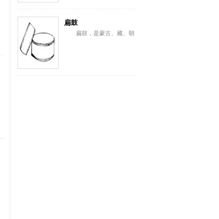
扁鼓
扁鼓，是蒙古、藏、朝
鲜、满、纳西、彝、苗、汉
等族棰击膜鸣乐器。蒙古语
称恒格勒格。藏语...