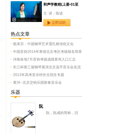
和声学教程(上册-01至
主 讲：陈诺
立即试听
热点文章
殷承宗：中国钢琴艺术需扎根传统文化
中国音协2014年寒假北京考区考级报名简章
河南各地7月音协考级成绩查询入口汇总
长江杯第三届钢琴展演北京选手音乐会实况
2013年高考音乐特长生招生专题
黄河--北京交响乐团新春音乐会
乐器
阮
阮，阮咸的简称，旧
称“汉琵琶”，还有一意即长
颈琵琶，形似今之月琴，与
从龟兹传来的曲项琵...