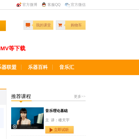
官方微博
客服QQ
官方微信
我的课堂
购物车
MV等下载
乐器联盟
乐器百科
音乐汇
推荐课程
更多>>
音乐理论基础
主 讲：楼天宇
立即试听