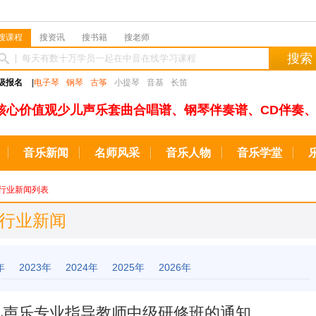
搜课程
搜资讯
搜书籍
搜老师
搜索
级报名
|
电子琴
钢琴
古筝
小提琴
音基
长笛
核心价值观少儿声乐套曲合唱谱、钢琴伴奏谱、CD伴奏、
音乐新闻
名师风采
音乐人物
音乐学堂
行业新闻列表
 行业新闻
年
2023年
2024年
2025年
2026年
儿声乐专业指导教师中级研修班的通知