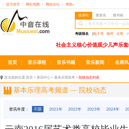
设为首页
网站地图
网站论坛
帮助
∨
搜课程
搜资讯
搜书籍
考级报名
|
电子琴
钢琴
古筝
社会主义核心价值观少儿声乐套
首页
音乐课程
音乐书籍
音乐新闻
名师风
您当前的位置:
首页
>
资讯中心
>
基本乐理高考
>
院校动态列表
基本乐理高考频道 — 院校动态
资讯年度：
不限
2021年
2022年
2023年
2024年
2