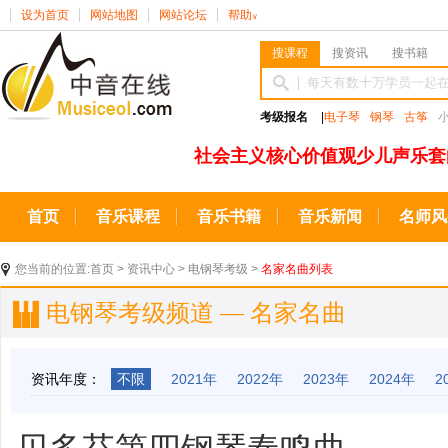
设为首页
网站地图
网站论坛
帮助
∨
搜课程
搜资讯
搜书籍
考级报名
|
电子琴
钢琴
古筝
社会主义核心价值观少儿声乐套
首页
音乐课程
音乐书籍
音乐新闻
名师风
您当前的位置:
首页
>
资讯中心
>
电钢琴考级
>
名家名曲列表
电钢琴考级频道 — 名家名曲
资讯年度：
不限
2021年
2022年
2023年
2024年
2