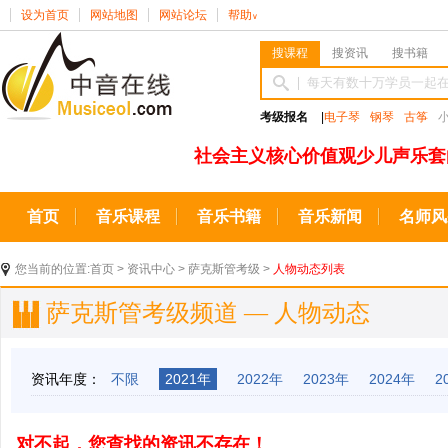
设为首页
网站地图
网站论坛
帮助
∨
搜课程
搜资讯
搜书籍
考级报名
|
电子琴
钢琴
古筝
社会主义核心价值观少儿声乐套
首页
音乐课程
音乐书籍
音乐新闻
名师风
您当前的位置:
首页
>
资讯中心
>
萨克斯管考级
>
人物动态列表
萨克斯管考级频道 — 人物动态
资讯年度：
不限
2021年
2022年
2023年
2024年
2
对不起，您查找的资讯不存在！