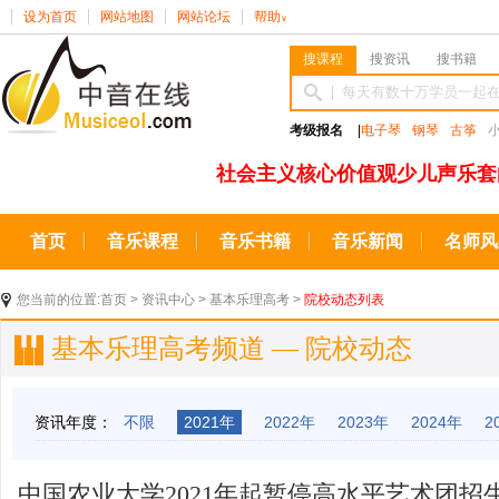
设为首页
网站地图
网站论坛
帮助
∨
搜课程
搜资讯
搜书籍
考级报名
|
电子琴
钢琴
古筝
社会主义核心价值观少儿声乐套
首页
音乐课程
音乐书籍
音乐新闻
名师风
您当前的位置:
首页
>
资讯中心
>
基本乐理高考
>
院校动态列表
基本乐理高考频道 — 院校动态
资讯年度：
不限
2021年
2022年
2023年
2024年
2
中国农业大学2021年起暂停高水平艺术团招