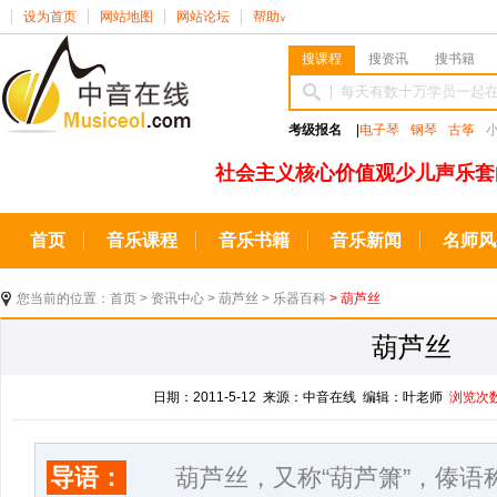
设为首页
网站地图
网站论坛
帮助
∨
搜课程
搜资讯
搜书籍
考级报名
|
电子琴
钢琴
古筝
社会主义核心价值观少儿声乐套
首页
音乐课程
音乐书籍
音乐新闻
名师风
您当前的位置：
首页
>
资讯中心
>
葫芦丝
>
乐器百科
> 葫芦丝
葫芦丝
日期：2011-5-12 来源：中音在线 编辑：叶老师
浏览次
导语：
葫芦丝，又称“葫芦箫”，傣语称