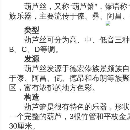
葫芦丝，又称“葫芦箫”，傣语称“
族乐器，主要流传于傣、彝、阿昌、
类型
葫芦丝可分为高、中、低音三种
B、C、D等调。
发源
葫芦丝发源于德宏傣族景颇族自
于傣、阿昌、佤、德昂和布朗等族聚
区，富有浓郁的地方色彩。
构造
葫芦箫是很有特色的乐器，形状
一个完整的葫芦，3根竹管和平枚金
30厘米。