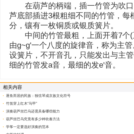
在葫芦的柄端，插一竹管为吹口
芦底部插进3根粗细不同的竹管，每
分，镶有一枚铜质或银质簧片。
中间的竹管最粗，上面开着7个(正
由g~g'一个八度的旋律音，称为主
设簧片，不开音孔，只能发出与主管
细的竹管发a音，最细的发e'音。
相关内容
逐鱼而居的民族：独弦琴成京族文化符号
竹笛穿上红木“马甲”
演奏葫芦丝巴乌还需具备哪些能力
葫芦丝巴乌究竟有多少种吹奏方法
学筝一定要选好演奏的范本