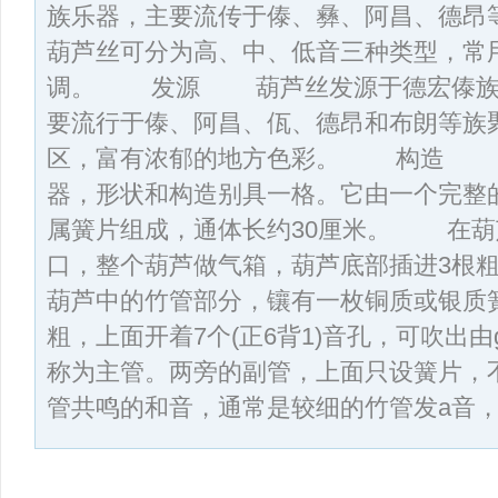
族乐器，主要流传于傣、彝、阿昌、
葫芦丝可分为高、中、低音三种类型，常用
调。 发源 葫芦丝发源于德宏傣族
要流行于傣、阿昌、佤、德昂和布朗等族
区，富有浓郁的地方色彩。 构造 
器，形状和构造别具一格。它由一个完整
属簧片组成，通体长约30厘米。 在葫
口，整个葫芦做气箱，葫芦底部插进3根
葫芦中的竹管部分，镶有一枚铜质或银
粗，上面开着7个(正6背1)音孔，可吹出由
称为主管。两旁的副管，上面只设簧片，
管共鸣的和音，通常是较细的竹管发a音，