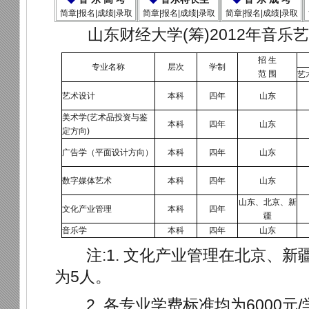
简章|报名|成绩|录取
简章|报名|成绩|录取
简章|报名|成绩|录取
山东财经大学(筹)2012年音
招 生
专业名称
层次
学制
范 围
艺
艺术设计
本科
四年
山东
美术学(艺术品投资与鉴
本科
四年
山东
定方向)
广告学（平面设计方向）
本科
四年
山东
数字媒体艺术
本科
四年
山东
山东、北京、新
文化产业管理
本科
四年
疆
音乐学
本科
四年
山东
注:1. 文化产业管理在北京、新
为5人。
2. 各专业学费标准均为6000元