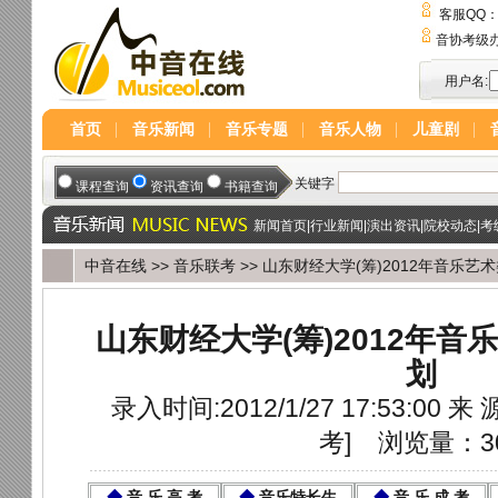
客服QQ
音协考级
用户名:
首页
音乐新闻
音乐专题
音乐人物
儿童剧
新闻首页
|
行业新闻
|
演出资讯
|
院校动态
|
考
中音在线
>>
音乐联考
>> 山东财经大学(筹)2012年音乐
山东财经大学(筹)2012年
划
录入时间:2012/1/27 17:53:00 来 
考
]
浏览量：3
◆
音 乐 高 考
◆
音乐特长生
◆
音 乐 成 考