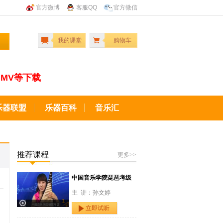
官方微博
客服QQ
官方微信
我的课堂
购物车
MV等下载
乐器联盟
乐器百科
音乐汇
推荐课程
更多>>
中国音乐学院琵琶考级
主 讲：孙文婷
立即试听