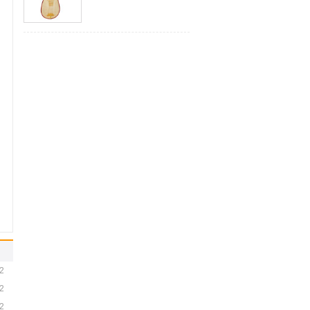
元前25 --220年)学者刘熙
在《释名》一书中写到...
2
2
2