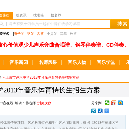
搜课程
搜资讯
搜书籍
搜老师
搜索
级报名
|
电子琴
钢琴
古筝
小提琴
音基
长笛
核心价值观少儿声乐套曲合唱谱、钢琴伴奏谱、CD伴奏、
音乐新闻
名师风采
音乐人物
音乐学堂
考
> 上海市卢湾中学2013年音乐体育特长生招生方案
2013年音乐体育特长生招生方案
来源：中音在线 编辑：韩老师
浏览次数：
分享到 |
体育传统项目、艺术教育特色和学生艺术团队建设，根据《2013年黄浦区初