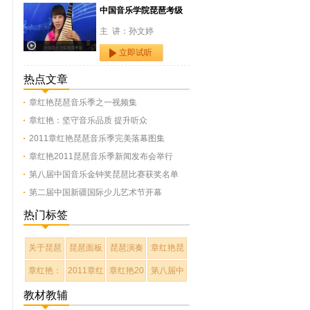
中国音乐学院琵琶考级
主 讲：孙文婷
立即试听
热点文章
章红艳琵琶音乐季之一视频集
章红艳：坚守音乐品质 提升听众
2011章红艳琵琶音乐季完美落幕图集
章红艳2011琵琶音乐季新闻发布会举行
第八届中国音乐金钟奖琵琶比赛获奖名单
第二届中国新疆国际少儿艺术节开幕
热门标签
关于琵琶
琵琶面板
琵琶演奏
章红艳琵
章红艳：
2011章红
章红艳20
第八届中
教材教辅