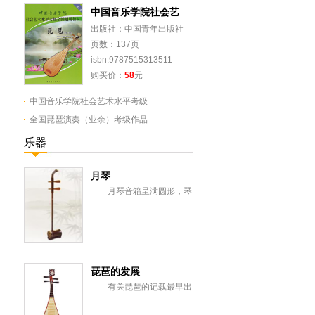
中国音乐学院社会艺
出版社：中国青年出版社
页数：137页
isbn:9787515313511
购买价：
58
元
中国音乐学院社会艺术水平考级
全国琵琶演奏（业余）考级作品
乐器
月琴
月琴音箱呈满圆形，琴
脖短小。全长62、音箱直
径36.3厘米。 琴颈和
音箱边框用红木、紫...
琵琶的发展
有关琵琶的记载最早出
现在2000年前。东汉年(公