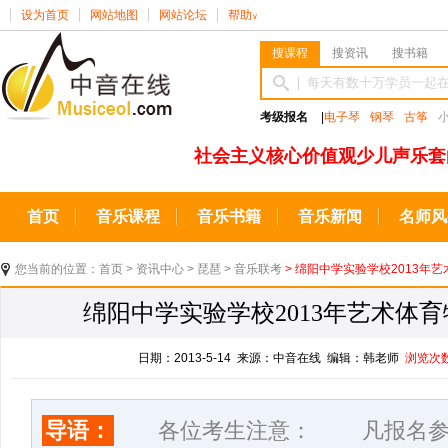
设为首页
网站地图
网站论坛
帮助
∨
搜课程
搜资讯
搜书籍
考级报名
|
电子琴
钢琴
古筝
社会主义核心价值观少儿声乐套
首页
音乐课程
音乐书籍
音乐新闻
名师风
您当前的位置：
首页
>
资讯中心
>
琵琶
>
音乐联考
> 绵阳中学实验学校2013年
绵阳中学实验学校2013年艺术体
日期：2013-5-14 来源：中音在线 编辑：韩老师
浏览次
导语：
各位考生注意： 凡报名参加