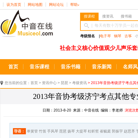
设为首页
网站地图
网站论坛
帮助
∨
搜课程
搜资讯
搜书籍
考级报名
|
电子琴
钢琴
古筝
社会主义核心价值观少儿声乐套
首页
音乐课程
音乐书籍
音乐新闻
名师风
您当前的位置：
首页
>
资讯中心
>
琵琶
>
考级资讯
> 2013年音协考级济宁考点
2013年音协考级济宁考点其他
日期：2013-8-20 来源：中音在线 编辑：李老师
浏览次
导语：
单簧管 竹笛 手风琴 琵琶 扬琴 大提琴 杜昕哲 崔毓庭 郭振宇 赵思齐