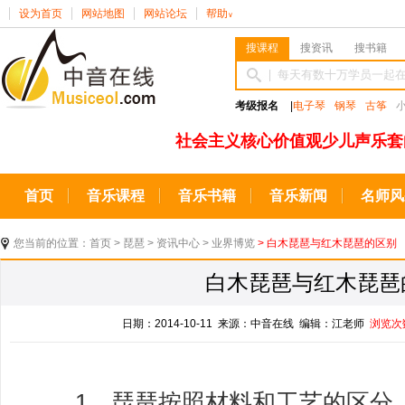
设为首页
网站地图
网站论坛
帮助
∨
搜课程
搜资讯
搜书籍
考级报名
|
电子琴
钢琴
古筝
社会主义核心价值观少儿声乐套
首页
音乐课程
音乐书籍
音乐新闻
名师风
您当前的位置：
首页
>
琵琶
>
资讯中心
>
业界博览
> 白木琵琶与红木琵琶的区别
白木琵琶与红木琵琶
日期：2014-10-11 来源：中音在线 编辑：江老师
浏览次
1，琵琶按照材料和工艺的区分，