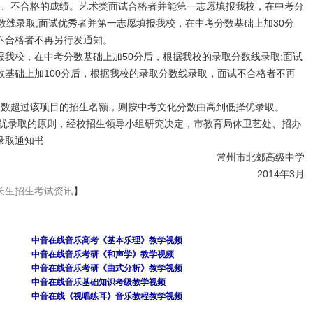
、不合格的成绩。艺术类面试合格者并能第一志愿填报我校，在中考分
数线录取;面试优秀者并第一志愿填报我校，在中考分数基础上加30分
不合格者不再另行发通知。
校，在中考分数基础上加50分后，根据我校的录取分数线录取;面试
数基础上加100分后，根据我校的录取分数线录取，面试不合格者不再
数超过该项目的招生名额，则按中考文化分数由高到低择优录取。
优录取的原则，经校招生领导小组研究决定，市教育局体卫艺处、招办
录取通知书
常州市北郊高级中学
2014年3月
长生招生考试资讯
】
中音在线音乐高考《基本乐理》教学视频
中音在线音乐考研《和声学》教学视频
中音在线音乐考研《曲式分析》教学视频
中音在线音乐基础知识考级教学视频
中音在线《视唱练耳》音乐教程教学视频