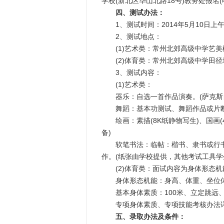
学校(新北区华山北路18号)教务处报名(电话8
四、测试办法：
1、测试时间：2014年5月10日上午8
2、测试地点：
(1)艺术类：常州北郊高级中学艺美
(2)体育类：常州北郊高级中学田径
3、测试内容：
(1)艺术类：
器乐：自选一首作品演奏。(萨克斯
舞蹈：基本功测试、舞蹈作品或片断展
绘画：素描(8K纸静物写生)、国画(
备)
软笔书法：临帖：楷书、隶书或行书(
作。(纸张由学校提供，其他考试工具学
(2)体育类：面试内容为身体形态机
身体形态机能：身高、体重、坐位
基本身体素质：100米、立定跳远
专项身体素质、专项技能考核办法详见
五、录取办法及条件：