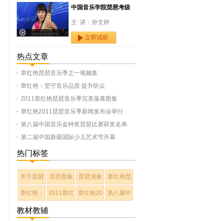
中国音乐学院琵琶考级
主 讲：孙文婷
立即试听
热点文章
章红艳琵琶音乐季之一视频集
章红艳：坚守音乐品质 提升听众
2011章红艳琵琶音乐季完美落幕图集
章红艳2011琵琶音乐季新闻发布会举行
第八届中国音乐金钟奖琵琶比赛获奖名单
第二届中国新疆国际少儿艺术节开幕
热门标签
关于琵琶
琵琶面板
琵琶演奏
章红艳琵
章红艳：
2011章红
章红艳20
第八届中
教材教辅