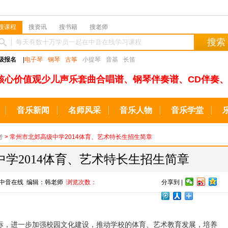
搜课程
搜资讯
搜书籍
搜老师
搜索
级报名
|
电子琴
钢琴
古筝
小提琴
音基
长笛
核心价值观少儿声乐套曲合唱谱、钢琴伴奏谱、CD伴奏、
音乐新闻
名师风采
音乐人物
音乐学堂
考
> 常州市北郊高级中学2014体育、艺术特长生招生简章
学2014体育、艺术特长生招生简章
来源：中音在线 编辑：韩老师
浏览次数：
分享到 |
，进一步加强校园文化建设，推动学校的体育、艺术教育发展，培养