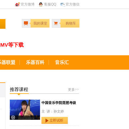
官方微博
客服QQ
官方微信
我的课堂
购物车
MV等下载
乐器联盟
乐器百科
音乐汇
推荐课程
更多>>
中国音乐学院琵琶考级
主 讲：孙文婷
立即试听