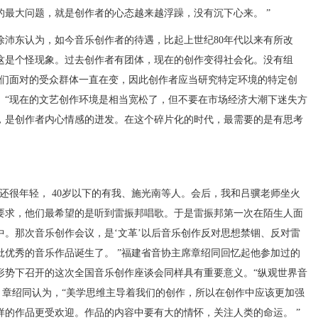
最大问题，就是创作者的心态越来越浮躁，没有沉下心来。 ”
东认为，如今音乐创作者的待遇，比起上世纪80年代以来有所改
这是个怪现象。过去创作者有团体，现在的创作变得社会化。没有组
我们面对的受众群体一直在变，因此创作者应当研究特定环境的特定创
， “现在的文艺创作环境是相当宽松了，但不要在市场经济大潮下迷失方
，是创作者内心情感的迸发。在这个碎片化的时代，最需要的是有思考
还很年轻， 40岁以下的有我、施光南等人。会后，我和吕骥老师坐火
要求，他们最希望的是听到雷振邦唱歌。于是雷振邦第一次在陌生人面
中。那次音乐创作会议，是‘文革’以后音乐创作反对思想禁锢、反对雷
批优秀的音乐作品诞生了。 ”福建省音协主席章绍同回忆起他参加过的
形势下召开的这次全国音乐创作座谈会同样具有重要意义。“纵观世界音
。章绍同认为，“美学思维主导着我们的创作，所以在创作中应该更加强
样的作品更受欢迎。作品的内容中要有大的情怀，关注人类的命运。 ”