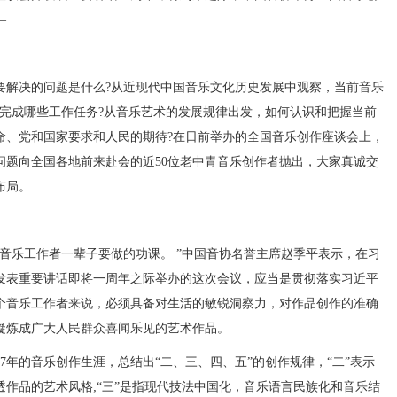
—
解决的问题是什么?从近现代中国音乐文化历史发展中观察，当前音乐
步完成哪些工作任务?从音乐艺术的发展规律出发，如何认识和把握当前
命、党和国家要求和人民的期待?在日前举办的全国音乐创作座谈会上，
问题向全国各地前来赴会的近50位老中青音乐创作者抛出，大家真诚交
布局。
乐工作者一辈子要做的功课。 ”中国音协名誉主席赵季平表示，在习
发表重要讲话即将一周年之际举办的这次会议，应当是贯彻落实习近平
个音乐工作者来说，必须具备对生活的敏锐洞察力，对作品创作的准确
凝炼成广大人民群众喜闻乐见的艺术作品。
年的音乐创作生涯，总结出“二、三、四、五”的创作规律，“二”表示
作品的艺术风格;“三”是指现代技法中国化，音乐语言民族化和音乐结