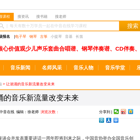
搜课程
搜资讯
搜书籍
搜老师
搜索
级报名
|
电子琴
钢琴
古筝
小提琴
音基
长笛
核心价值观少儿声乐套曲合唱谱、钢琴伴奏谱、CD伴奏、
音乐新闻
名师风采
音乐人物
音乐学堂
贴
> 让汹涌的音乐新流量改变未来
涌的音乐新流量改变未来
来源：中音在线 编辑：徐老师
浏览次数：
分享到 |
谈会并发表重要讲话一周年即将到来之际，中国音协举办全国音乐创