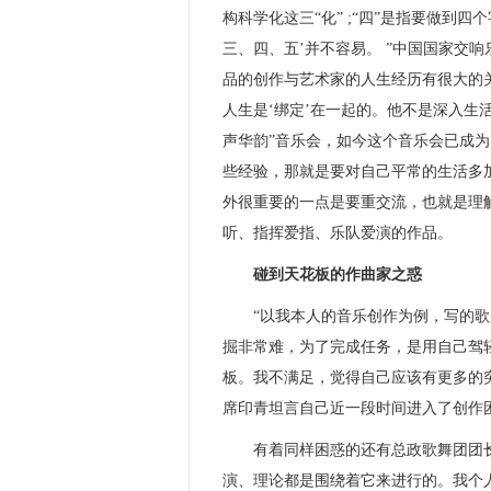
构科学化这三“化” ;“四”是指要做到四
三、四、五’并不容易。 ”中国国家交
品的创作与艺术家的人生经历有很大的
人生是‘绑定’在一起的。他不是深入生
声华韵”音乐会，如今这个音乐会已成为
些经验，那就是要对自己平常的生活多加
外很重要的一点是要重交流，也就是理
听、指挥爱指、乐队爱演的作品。
碰到天花板的作曲家之惑
“以我本人的音乐创作为例，写的歌
掘非常难，为了完成任务，是用自己驾
板。我不满足，觉得自己应该有更多的突
席印青坦言自己近一段时间进入了创作
有着同样困惑的还有总政歌舞团团长
演、理论都是围绕着它来进行的。我个