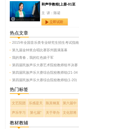
和声学教程(上册-01至
主 讲：陈诺
立即试听
热点文章
2015年全国音乐类专业研究生招生考试指南
第九届金钟奖合唱比赛苏州圆满落幕
我的青春，我的红色娘子军
第四届民族声乐大赛艺术院校教师组半决赛
第四届民族声乐大赛综合院校教师组(21-34
第四届民族声乐大赛综合院校教师组(1-20)
热门标签
文艺院团
乐感是天
陈其钢直
第六届中
声乐学习
第七届“
关于举办
文化部将
教材教辅