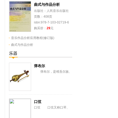
曲式与作品分析
出版社：人民音乐出版社
页数：408页
isbn:978-7-103-02719-6
购买价：
29
元
音乐作品分析应用教程(修订版)
曲式与作品分析
乐器
弹布尔
弹布尔，是维吾尔族、
乌孜别克族古老的弹拨弦鸣
乐器。史籍曾译称弹拨尔、
丹布尔、丹不尔。流...
口弦
口弦 口弦又称口琴、
响篾、吹篾或弹篾。历史悠