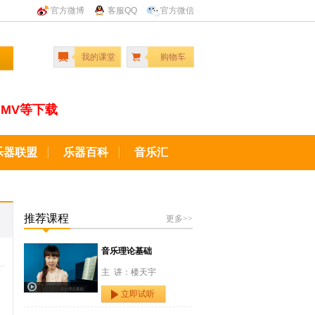
官方微博
客服QQ
官方微信
我的课堂
购物车
MV等下载
乐器联盟
乐器百科
音乐汇
推荐课程
更多>>
音乐理论基础
主 讲：楼天宇
立即试听