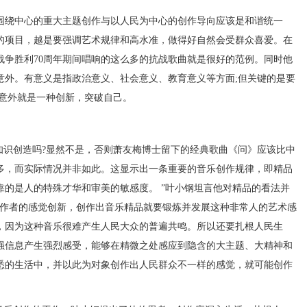
绕中心的重大主题创作与以人民为中心的创作导向应该是和谐统一
的项目，越是要强调艺术规律和高水准，做得好自然会受群众喜爱。在
战争胜利70周年期间唱响的这么多的抗战歌曲就是很好的范例。同时他
意外。有意义是指政治意义、社会意义、教育意义等方面;但关键的是要
有意外就是一种创新，突破自己。
识创造吗?显然不是，否则萧友梅博士留下的经典歌曲《问》应该比中
多，而实际情况并非如此。这显示出一条重要的音乐创作规律，即精品
靠的是人的特殊才华和审美的敏感度。 ”叶小钢坦言他对精品的看法并
创作者的感觉创新，创作出音乐精品就要锻炼并发展这种非常人的艺术感
，因为这种音乐很难产生人民大众的普遍共鸣。所以还要扎根人民生
强信息产生强烈感受，能够在精微之处感应到隐含的大主题、大精神和
悉的生活中，并以此为对象创作出人民群众不一样的感觉，就可能创作