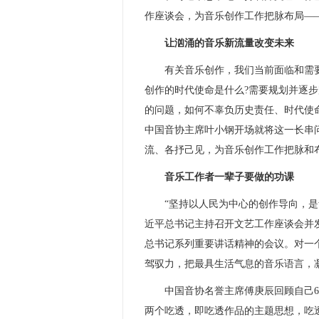
作座谈会，为音乐创作工作把脉布局—
让汹涌的音乐新流量改变未来
有关音乐创作，我们当前面临和需要
创作的时代使命是什么?需要规划并逐
的问题，如何不辜负历史责任、时代使
中国音协主席叶小钢开场就将这一长串
流、各抒己见，为音乐创作工作把脉和
音乐工作者一辈子要做的功课
“坚持以人民为中心的创作导向，是音
近平总书记主持召开文艺工作座谈会并
总书记系列重要讲话精神的会议。对一
驾驭力，把最具生活气息的音乐语言，
中国音协名誉主席傅庚辰回顾自己67
两个吃透，即吃透作品的主题思想，吃透