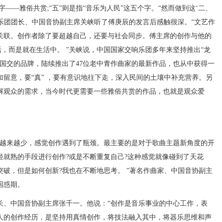
个字——雅俗共赏;“五”则是指“音乐为人民”这五个字。“然而做到这‘二、
响乐团团长、中国音协副主席关峡听了傅庚辰的发言后感触很深。“文艺作
关联。创作者除了要超越自己，还要与社会同步。傅主席的创作与他的
活，而是就在生活中。 ”关峡说，中国国家交响乐团多年来坚持推出“龙
国交的品牌，陆续推出了47位老中青作曲家的最新作品，也从中获得一
留意，要“真” ，要有意识地往下走，深入民间的土壤中补充营养。另
解观众的需求，当今时代更需要一些雅俗共赏的作品，也就是观众爱
越来越少，感觉创作遇到了瓶颈。最主要的是对于歌曲主题新角度的开
轻就熟的手段进行创作?或是不断重复自己?这种感觉就像碰到了天花
破，但是如何创新?我也在不断地思考。 ”著名作曲家、中国音协副主
困惑期。
、中国音协副主席张千一。他说：“创作是音乐事业的中心工作，表
人的创作经历，是坚持用真情创作，将技法融入其中，将器乐思维和声