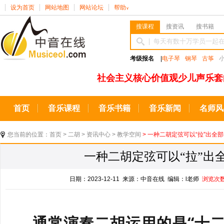
设为首页
网站地图
网站论坛
帮助
∨
搜课程
搜资讯
搜书籍
考级报名
|
电子琴
钢琴
古筝
社会主义核心价值观少儿声乐套
首页
音乐课程
音乐书籍
音乐新闻
名师风
您当前的位置：
首页
>
二胡
>
资讯中心
>
教学空间
> 一种二胡定弦可以“拉”出全
一种二胡定弦可以“拉”出
日期：2023-12-11 来源：中音在线 编辑：l老师
浏览次
通常演奏二胡运用的是“十二