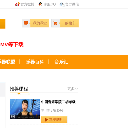
官方微博
客服QQ
官方微信
我的课堂
购物车
MV等下载
乐器联盟
乐器百科
音乐汇
推荐课程
更多>>
中国音乐学院二胡考级
主 讲：梁聆聆
立即试听