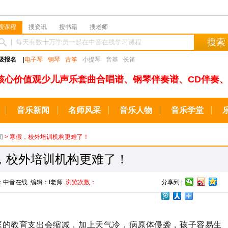
搜课程
搜资讯
搜书籍
搜老师
搜索
级报名
|
电子琴
钢琴
古筝
小提琴
音基
长笛
核心价值观少儿声乐套曲合唱谱、钢琴伴奏谱、CD伴奏、
音乐新闻
名师风采
音乐人物
音乐学堂
闻
> 寒假，校外培训机构更难了！
，校外培训机构更难了！
来源：中音在线 编辑：l老师
浏览次数：
分享到 |
庭的教育支出
会
缩减，加上天气冷，病原体侵袭，
孩子容易生