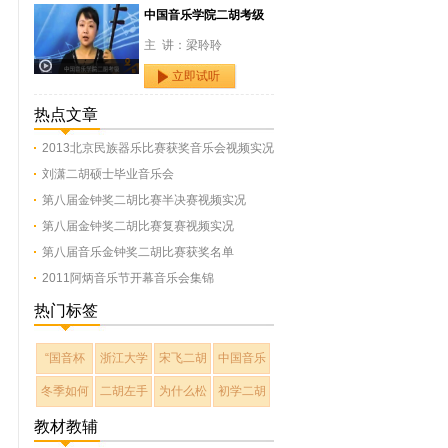
中国音乐学院二胡考级
主 讲：梁聆聆
立即试听
热点文章
2013北京民族器乐比赛获奖音乐会视频实况
刘潇二胡硕士毕业音乐会
第八届金钟奖二胡比赛半决赛视频实况
第八届金钟奖二胡比赛复赛视频实况
第八届音乐金钟奖二胡比赛获奖名单
2011阿炳音乐节开幕音乐会集锦
热门标签
“国音杯
浙江大学
宋飞二胡
中国音乐
冬季如何
二胡左手
为什么松
初学二胡
教材教辅