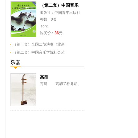
（第二套）中国音乐
出版社：中国青年出版社
页数：0页
isbn:
购买价：
36
元
（第一套）全国二胡演奏（业余
（第二套）中国音乐学院社会艺
乐器
高胡
高胡 高胡又称粤胡、
南胡。是本世纪三十年代，
著名广东音乐家吕文成将二
胡习用的丝弦改用...