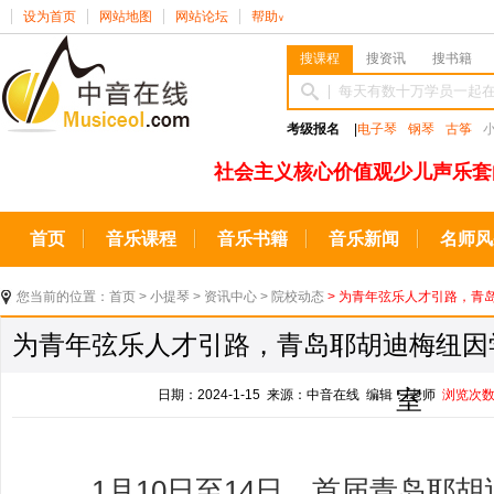
设为首页
网站地图
网站论坛
帮助
∨
搜课程
搜资讯
搜书籍
考级报名
|
电子琴
钢琴
古筝
社会主义核心价值观少儿声乐套
首页
音乐课程
音乐书籍
音乐新闻
名师风
您当前的位置：
首页
>
小提琴
>
资讯中心
>
院校动态
> 为青年弦乐人才引路，青
为青年弦乐人才引路，青岛耶胡迪梅纽因
室
日期：2024-1-15 来源：中音在线 编辑：l老师
浏览次
1月10日至14日，首届青岛耶胡