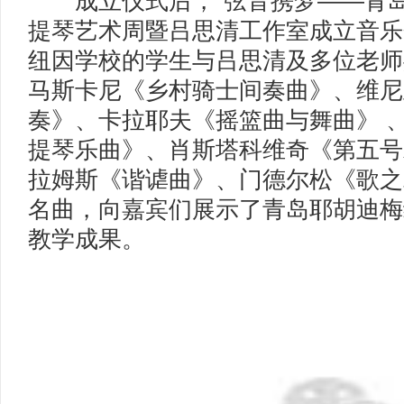
成立仪式后，“弦音携梦——青岛
提琴艺术周暨吕思清工作室成立音乐
纽因学校的学生与吕思清及多位老师
马斯卡尼《乡村骑士间奏曲》、维尼
奏》、卡拉耶夫《摇篮曲与舞曲》 
提琴乐曲》、肖斯塔科维奇《第五号
拉姆斯《谐谑曲》、门德尔松《歌之
名曲，向嘉宾们展示了青岛耶胡迪梅
教学成果。