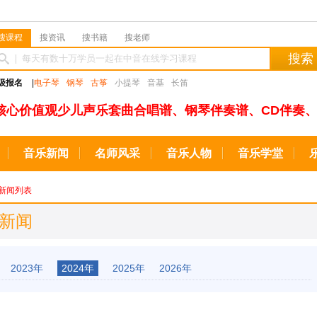
搜课程
搜资讯
搜书籍
搜老师
搜索
级报名
|
电子琴
钢琴
古筝
小提琴
音基
长笛
核心价值观少儿声乐套曲合唱谱、钢琴伴奏谱、CD伴奏、
音乐新闻
名师风采
音乐人物
音乐学堂
新闻列表
业新闻
2023年
2024年
2025年
2026年