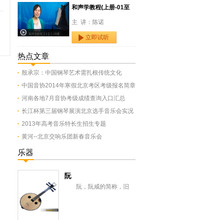
和声学教程(上册-01至
主 讲：陈诺
立即试听
热点文章
殷承宗：中国钢琴艺术需扎根传统文化
中国音协2014年寒假北京考区考级报名简章
河南各地7月音协考级成绩查询入口汇总
长江杯第三届钢琴展演北京选手音乐会实况
2013年高考音乐特长生招生专题
黄河--北京交响乐团新春音乐会
乐器
阮
阮，阮咸的简称，旧
称“汉琵琶”，还有一意即长
颈琵琶，形似今之月琴，与
从龟兹传来的曲项琵...