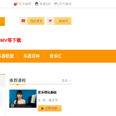
官方微博
客服QQ
官方微信
我的课堂
购物车
MV等下载
乐器联盟
乐器百科
音乐汇
推荐课程
更多>>
音乐理论基础
主 讲：楼天宇
立即试听