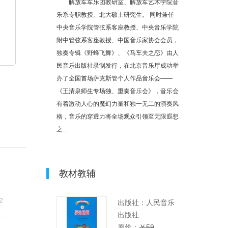
解放军军乐团教研室、解放军艺术学院音
乐系专职教授、北大硕士研究生。 同时兼任
中央音乐学院管弦系客座教授、中央音乐学院
附中管弦系客座教授、中国音乐家协会会员，
独奏专辑《野蜂飞舞》、《马车夫之恋》由人
民音乐出版社录制发行，在北京音乐厅成功举
办了全国首场萨克斯管个人作品音乐会——
《王清泉师生专场独、重奏音乐会》，音乐会
有着激动人心的魔幻力量和独一无二的演奏风
格，音乐的穿透力将全场观众引领至无限遐想
之...
教材教辅
52
出版社：人民音乐
出版社
原价：
￥59