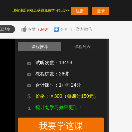
现在注册有机会获得免费学习机会>>
注册
登录
点赞（
340
）
官方微信
王清泉
分享
课程推荐
课程列表
试听次数：13453
教程讲数：26讲
合计课时：1小时24分
价格：￥300（每课时150元）
按计划学习效果更佳！
我要学这课