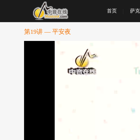
首页
萨克
第19讲 — 平安夜