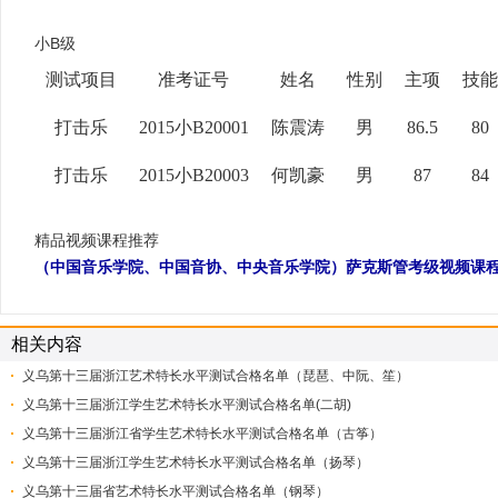
小B级
测试项目
准考证号
姓名
性别
主项
技能
打击乐
2015
小B20001
陈震涛
男
86.5
80
打击乐
2015
小B20003
何凯豪
男
87
84
精品视频课程推荐
（中国音乐学院、中国音协、中央音乐学院）萨克斯管考级视频课
相关内容
义乌第十三届浙江艺术特长水平测试合格名单（琵琶、中阮、笙）
义乌第十三届浙江学生艺术特长水平测试合格名单(二胡)
义乌第十三届浙江省学生艺术特长水平测试合格名单（古筝）
义乌第十三届浙江学生艺术特长水平测试合格名单（扬琴）
义乌第十三届省艺术特长水平测试合格名单（钢琴）