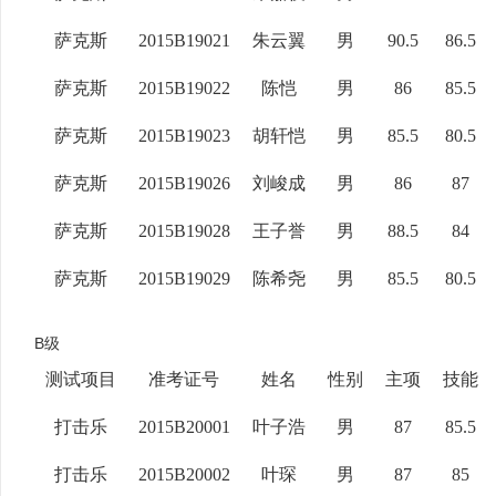
萨克斯
2015B19021
朱云翼
男
90.5
86.5
萨克斯
2015B19022
陈恺
男
86
85.5
萨克斯
2015B19023
胡轩恺
男
85.5
80.5
萨克斯
2015B19026
刘峻成
男
86
87
萨克斯
2015B19028
王子誉
男
88.5
84
萨克斯
2015B19029
陈希尧
男
85.5
80.5
B级
测试项目
准考证号
姓名
性别
主项
技能
打击乐
2015B20001
叶子浩
男
87
85.5
打击乐
2015B20002
叶琛
男
87
85