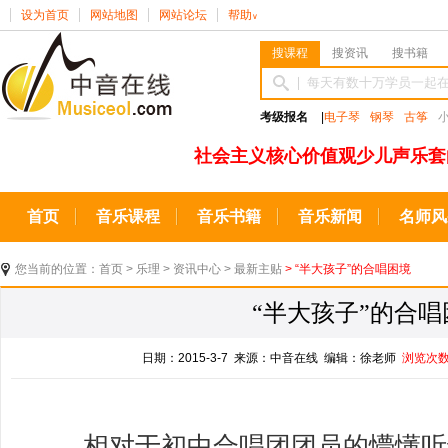
设为首页
网站地图
网站论坛
帮助
∨
搜课程
搜资讯
搜书籍
考级报名
|
电子琴
钢琴
古筝
社会主义核心价值观少儿声乐套
首页
音乐课程
音乐书籍
音乐新闻
名师风
您当前的位置：
首页
>
乐理
>
资讯中心
>
最新主贴
> “半大孩子”的合唱困境
“半大孩子”的合唱
日期：2015-3-7 来源：中音在线 编辑：徐老师
浏览次
相对于初中合唱团团员的懵懂听