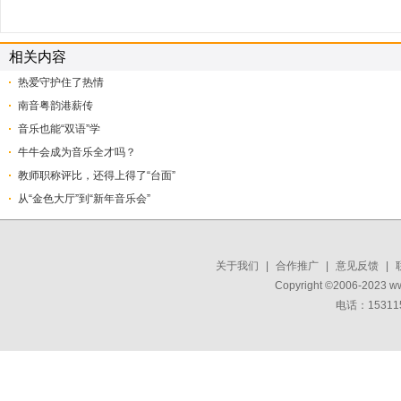
相关内容
热爱守护住了热情
南音粤韵港薪传
音乐也能“双语”学
牛牛会成为音乐全才吗？
教师职称评比，还得上得了“台面”
从“金色大厅”到“新年音乐会”
关于我们
|
合作推广
|
意见反馈
|
Copyright ©2006-2023 w
电话：15311