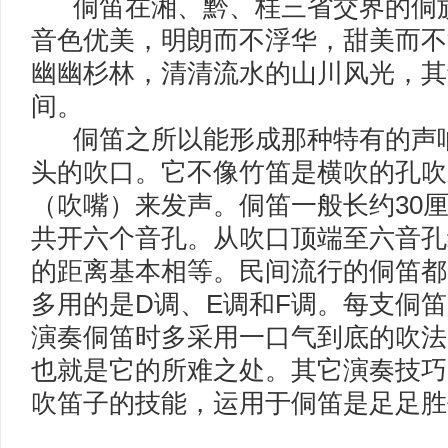
侗笛在湘、黔、桂三省交界的侗族
音色优美，明朗而不浮华，甜美而不
幽幽杉林，清清流水的山川风光，其
间。
侗笛之所以能形成那种特有的声响
头的吹口。它不像竹笛是横吹的孔吹
（吹嘴）来发声。侗笛一般长约30厘
共开六个音孔。从吹口顶端至六音孔
的距离基本相等。民间流行的侗笛都
多用的是D调、E调和F调。每支侗笛的
演奏侗笛时多采用一口气到底的吹法---
也就是它的所难之处。其它演奏技巧
吹笛子的技能，运用于侗笛是足足胜