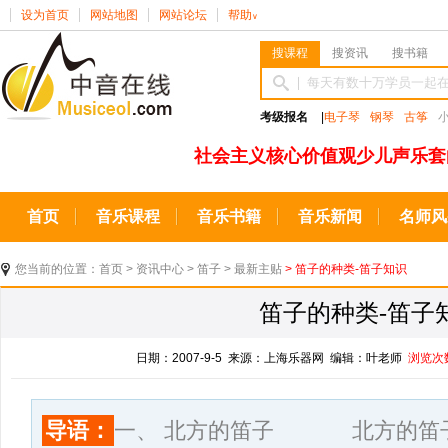
设为首页
网站地图
网站论坛
帮助
∨
搜课程
搜资讯
搜书籍
考级报名
|
电子琴
钢琴
古筝
社会主义核心价值观少儿声乐套
首页
音乐课程
音乐书籍
音乐新闻
名师风
您当前的位置：
首页
>
资讯中心
>
笛子
>
最新主贴
> 笛子的种类-笛子知识
笛子的种类-笛子
日期：2007-9-5 来源：上海乐器网 编辑：叶老师
浏览次
导语：
一、 北方的笛子 北方的笛子