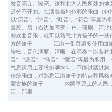
发音高亢、嘹亮。这和北方人民所处的地
是分不开的。在演奏当地色彩的乐曲（包
以“历音”、“滑音”、“吐音”、“花舌”等
秦腔、眉（右边加耳旁）户、蒲剧、河北
些欢曲音乐，就可以熟悉北方笛子的一些传
方的笛子 江南一带普遍多使用曲笛
较松，音色润丽、清晰。在演奏中以各种
音”、“迭音”、“倚音”、“颤音”等最为多
气息运用上要求饱满均匀，不能过猛过急
传统乐曲，对熟悉江南笛子的特点和风格
蒙古族的笛子 内蒙草原上的人民，
活，那里