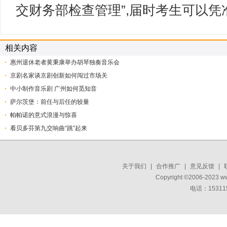
交财务部检查管理”,届时考生可以
相关内容
惠州退休老者黄秉康举办胡琴独奏音乐会
京剧名家谈京剧创新如何闯过市场关
中小制作音乐剧 广州如何觅知音
萨尔茨堡：前任与后任的较量
帕帕诺的意式浪漫与惊喜
看贝多芬第九交响曲“跳”起来
关于我们
|
合作推广
|
意见反馈
|
Copyright ©2006-2023 w
电话：15311