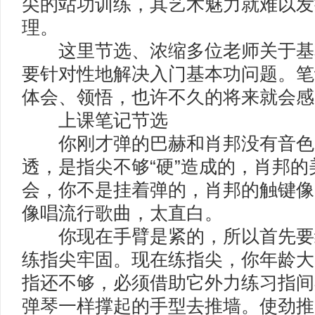
尖的站功训练，其艺术魅力就难以发
理。
这里节选、浓缩多位老师关于基
要针对性地解决入门基本功问题。笔
体会、领悟，也许不久的将来就会感
上课笔记节选
你刚才弹的巴赫和肖邦没有音色
透，是指尖不够“硬”造成的，肖邦
会，你不是挂着弹的，肖邦的触键像
像唱流行歌曲，太直白。
你现在手臂是紧的，所以首先要
练指尖牢固。现在练指尖，你年龄大
指还不够，必须借助它外力练习指间
弹琴一样撑起的手型去推墙。使劲推