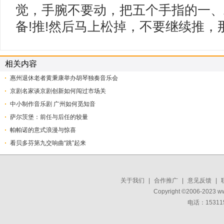
觉，手腕不要动，把五个手指的一、
备!推!然后马上松掉，不要继续推，
相关内容
惠州退休老者黄秉康举办胡琴独奏音乐会
京剧名家谈京剧创新如何闯过市场关
中小制作音乐剧 广州如何觅知音
萨尔茨堡：前任与后任的较量
帕帕诺的意式浪漫与惊喜
看贝多芬第九交响曲“跳”起来
关于我们
|
合作推广
|
意见反馈
|
Copyright ©2006-2023 w
电话：15311