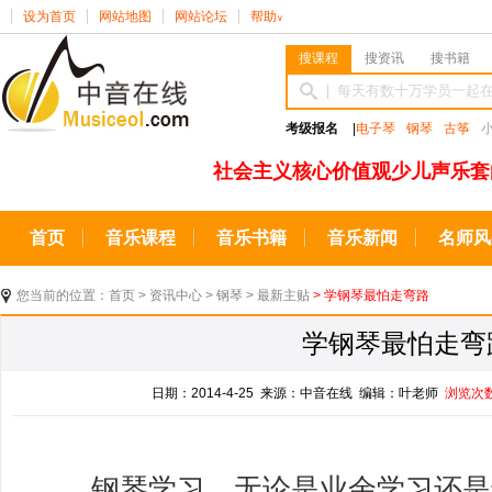
设为首页
网站地图
网站论坛
帮助
∨
搜课程
搜资讯
搜书籍
考级报名
|
电子琴
钢琴
古筝
社会主义核心价值观少儿声乐套
首页
音乐课程
音乐书籍
音乐新闻
名师风
您当前的位置：
首页
>
资讯中心
>
钢琴
>
最新主贴
> 学钢琴最怕走弯路
学钢琴最怕走弯
日期：2014-4-25 来源：中音在线 编辑：叶老师
浏览次
钢琴学习，无论是业余学习还是