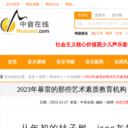
设为首页
网站地图
网站论坛
帮助
∨
搜课程
搜资讯
搜书籍
考级报名
|
电子琴
钢琴
古筝
社会主义核心价值观少儿声乐套
首页
音乐课程
音乐书籍
音乐新闻
名师风
您当前的位置：
首页
>
琵琶
>
资讯中心
>
行业新闻
> 2023年暴雷的那些艺术素
2023年暴雷的那些艺术素质教育机
日期：2023-12-27 来源：中音在线 编辑：l老师
浏览次
从年初的桔子树、isee