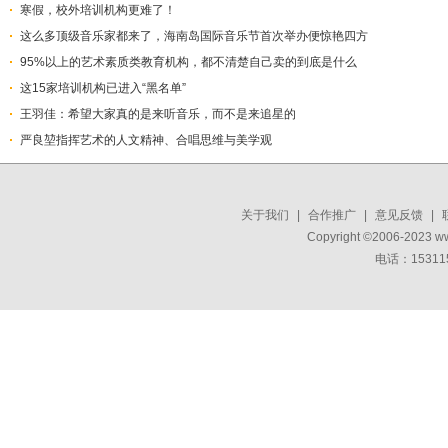
寒假，校外培训机构更难了！
这么多顶级音乐家都来了，海南岛国际音乐节首次举办便惊艳四方
95%以上的艺术素质类教育机构，都不清楚自己卖的到底是什么
这15家培训机构已进入“黑名单”
王羽佳：希望大家真的是来听音乐，而不是来追星的
严良堃指挥艺术的人文精神、合唱思维与美学观
关于我们
|
合作推广
|
意见反馈
|
Copyright ©2006-2023 w
电话：15311